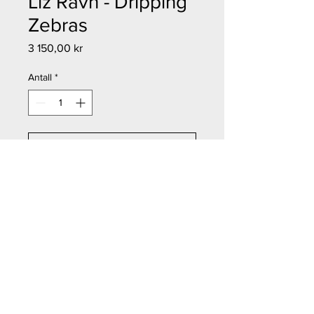
Liz Ravn - Dripping
Zebras
Pris
3 150,00 kr
Antall
*
Legg til i handlekurv
Kjøp nå
Liz Ravn - Dripping Zebras
Størrelse: 33x47 cm