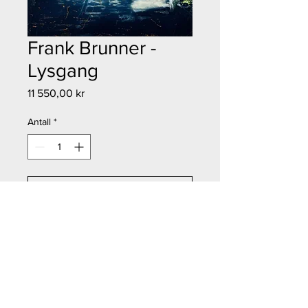
Frank Brunner -
Lysgang
Pris
11 550,00 kr
Antall
*
Legg til i handlekurv
Kjøp nå
Frank Brunner - Lysgang
Størrelse: 55x70 cm
Teknikk: Etsning