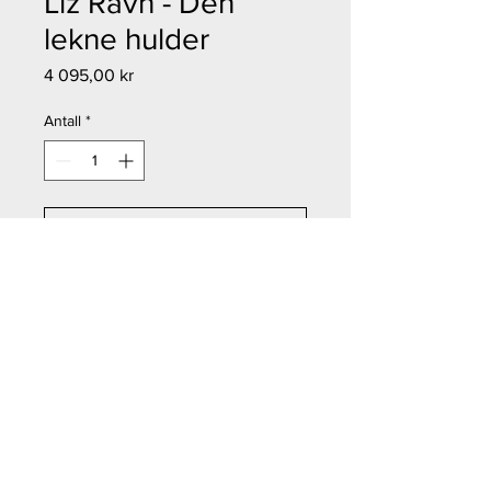
Liz Ravn - Den
lekne hulder
Pris
4 095,00 kr
Antall
*
Legg til i handlekurv
Kjøp nå
Liz Ravn - Den lekne hulder
Størrelse: 56x36 cm