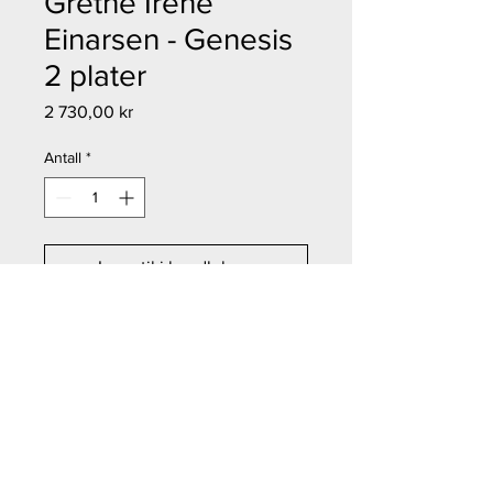
Grethe Irene
Einarsen - Genesis
2 plater
Pris
2 730,00 kr
Antall
*
Legg til i handlekurv
Kjøp nå
Grethe Irene Einarsen - Genesis 2
plater
Størrelse: 16x28 cm