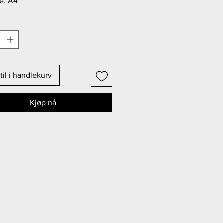
se: A4
til i handlekurv
Kjøp nå