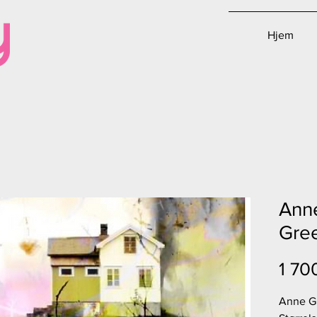
Hjem
Ann
Gre
1 70
Anne G