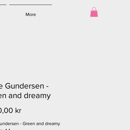
More
e Gundersen -
en and dreamy
Pris
0,00 kr
undersen - Green and dreamy