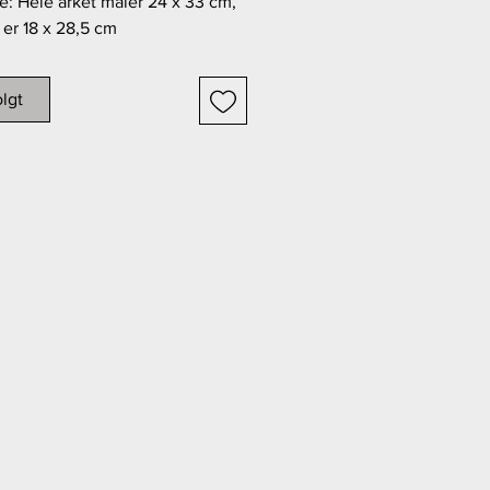
se: Hele arket måler 24 x 33 cm,
 er 18 x 28,5 cm
k: DGA
lgt