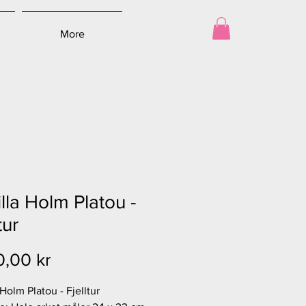
More
lla Holm Platou -
tur
Pris
0,00 kr
Holm Platou - Fjelltur