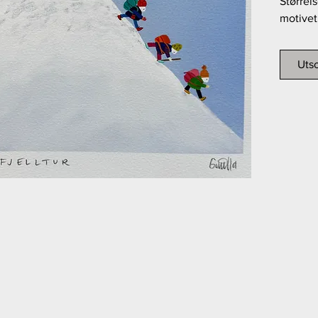
Størrel
motivet
Teknik
Utso