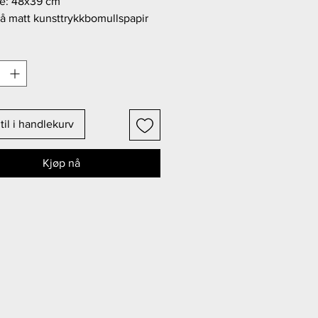
se: 48x39 cm
å matt kunsttrykkbomullspapir
 100
til i handlekurv
Kjøp nå