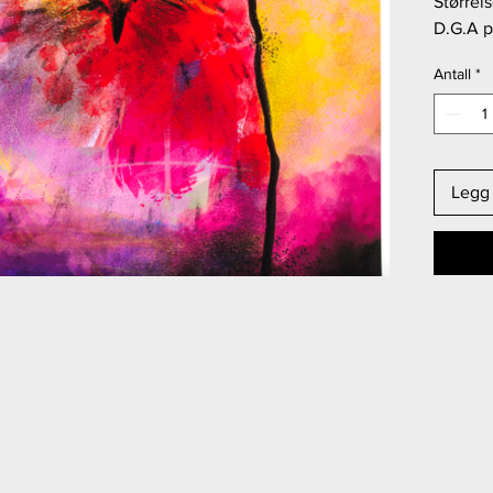
Størrel
D.G.A p
Opplag:
Antall
*
Legg 