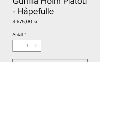
Gunilla Holm Platou
- Håpefulle
Pris
3 675,00 kr
Antall
*
Legg til i handlekurv
Kjøp nå
Gunilla Holm Platou - Håpefulle
Størrelse: 53x34 cm