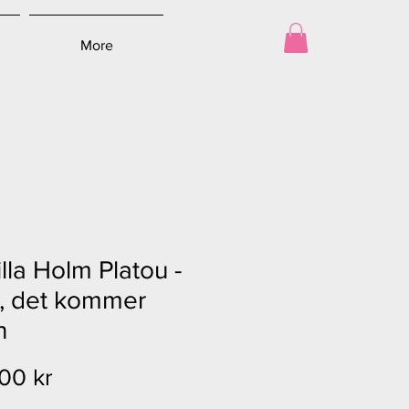
More
lla Holm Platou -
, det kommer
n
Pris
00 kr