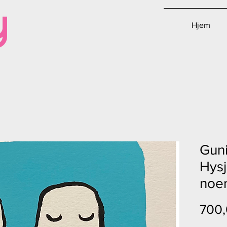
Hjem
Guni
Hysj
noe
700,