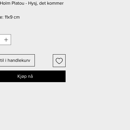
 Holm Platou - Hysj, det kommer
se: 11x9 cm
til i handlekurv
Kjøp nå