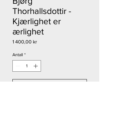
Bjørg
Thorhallsdottir -
Kjærlighet er
ærlighet
Pris
1 400,00 kr
Antall
*
Legg til i handlekurv
Kjøp nå
Bjørg Thorhallsdottir - Kjærlighet
er ærlighet
Størrelse: 13x15,5 cm