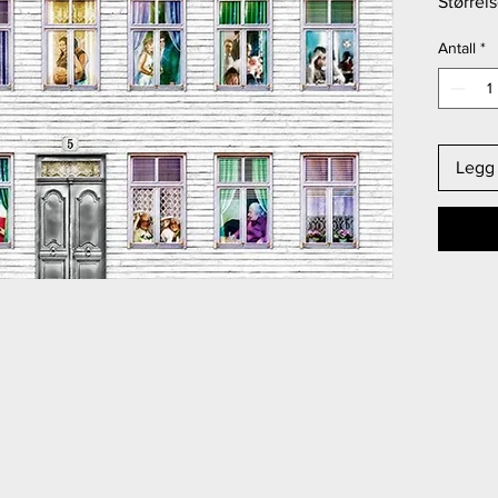
Størrel
Antall
*
Legg 