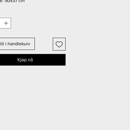
se: 50x37 cm
til i handlekurv
Kjøp nå