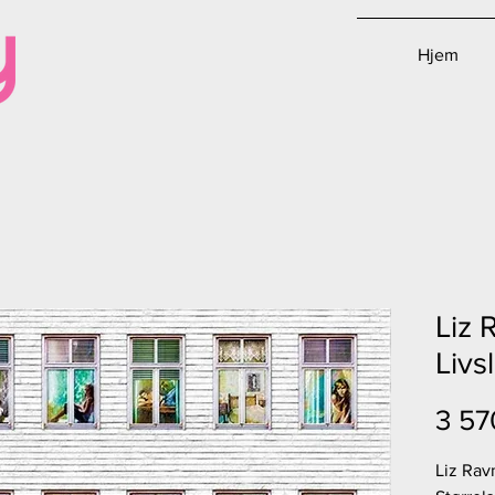
Hjem
Liz 
Livs
3 57
Liz Rav