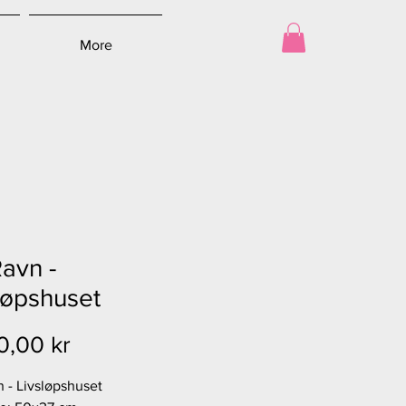
More
Ravn -
løpshuset
Pris
0,00 kr
n - Livsløpshuset