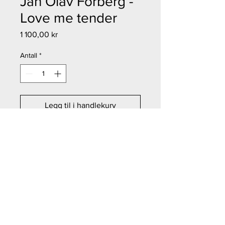
Jan Olav Forberg -
Love me tender
Pris
1 100,00 kr
Antall
*
Legg til i handlekurv
Kjøp nå
Jan Olav Forberg - Love me
tender
Størrelse: 17x18 cm