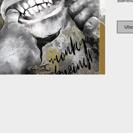
Størrel
Dette k
lager.
Utso
Kontakt 