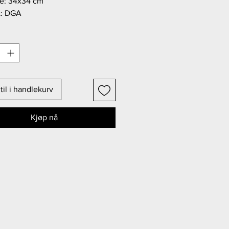
se: 34x34 cm
k: DGA
til i handlekurv
Kjøp nå