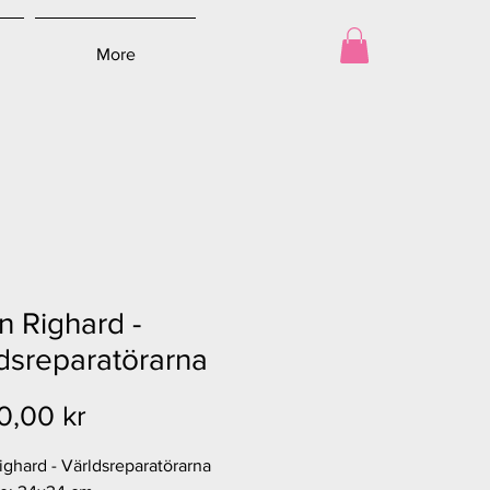
More
n Righard -
dsreparatörarna
Pris
0,00 kr
ighard - Världsreparatörarna