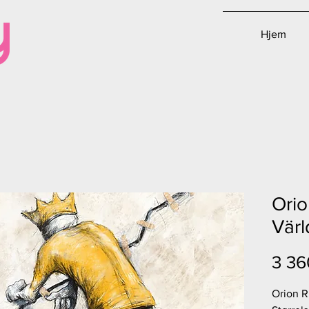
Hjem
Orio
Värl
3 36
Orion R