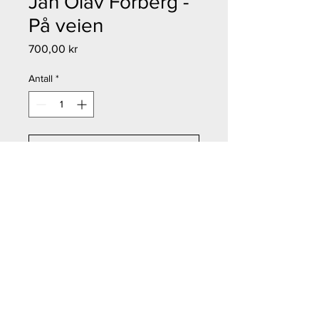
Jan Olav Forberg -
På veien
Pris
700,00 kr
Antall
*
Legg til i handlekurv
Kjøp nå
Jan Olav Forberg - På veien
Størrelse: 16x12 cm