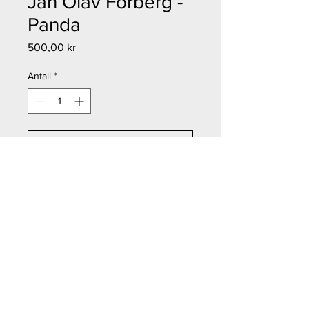
Jan Olav Forberg -
Panda
Pris
500,00 kr
Antall
*
Legg til i handlekurv
Kjøp nå
Jan Olav Forberg - Panda
Størrelse: 11x12 cm