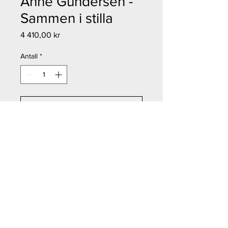
Anne Gundersen -
Sammen i stilla
Pris
4 410,00 kr
Antall
*
Legg til i handlekurv
Kjøp nå
Anne Gundersen - Sammen i stilla
Størrelse: A2