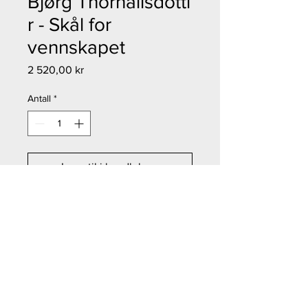
Bjørg Thorhallsdotti
r - Skål for
vennskapet
Pris
2 520,00 kr
Antall
*
Legg til i handlekurv
Kjøp nå
Bjørg Thorhallsdottir - Skål for
vennskapet
Størrelse: 21x29 cm