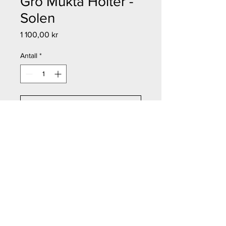
Gro Mukta Holter -
Solen
Pris
1 100,00 kr
Antall
*
Legg til i handlekurv
Kjøp nå
Gro Mukta Holter - Solen
Størrelse: 12x18 cm