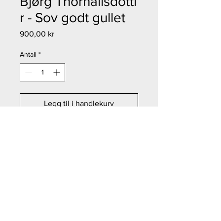
Bjørg Thorhallsdotti
r - Sov godt gullet
Pris
900,00 kr
Antall
*
Legg til i handlekurv
Kjøp nå
Bjørg Thorhallsdottir - Sov godt
gullet
Størrelse: 12x12 cm