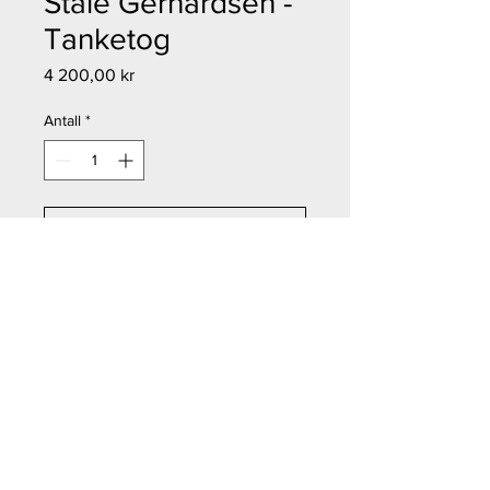
Ståle Gerhardsen -
Tanketog
Pris
4 200,00 kr
Antall
*
Legg til i handlekurv
Kjøp nå
Ståle Gerhardsen - Tanketog
Størrelse: 55x43,5 cm