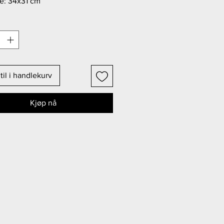
se: 34x31 cm
til i handlekurv
Kjøp nå