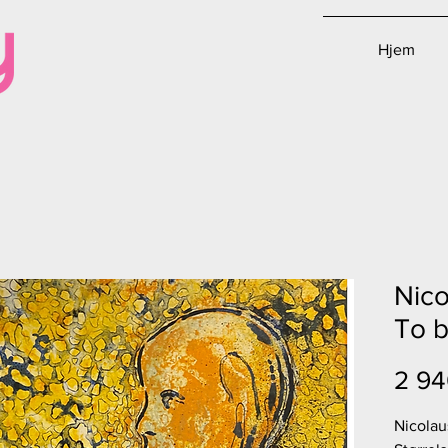
Hjem
Nico
To b
2 94
Nicolau