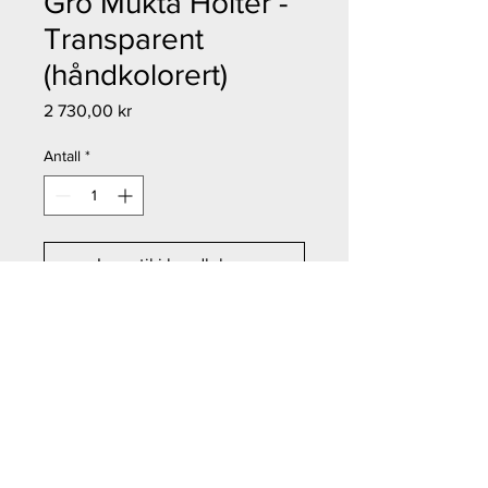
Gro Mukta Holter -
Transparent
(håndkolorert)
Pris
2 730,00 kr
Antall
*
Legg til i handlekurv
Kjøp nå
Gro Mukta Holter - Transparent
(håndkolorert)
Størrelse: 14x18,5 cm