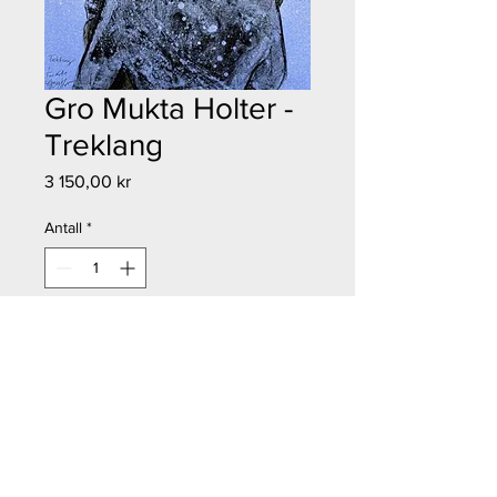
Gro Mukta Holter -
Treklang
Pris
3 150,00 kr
Antall
*
Legg til i handlekurv
Kjøp nå
Gro Mukta Holter - Treklang
Størrelse: 28x38 cm