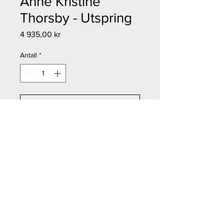
Anne Kristine
Thorsby - Utspring
Pris
4 935,00 kr
Antall
*
Legg til i handlekurv
Kjøp nå
Anne Kristine Thorsby - Utspring
Størrelse: 80x38 cm