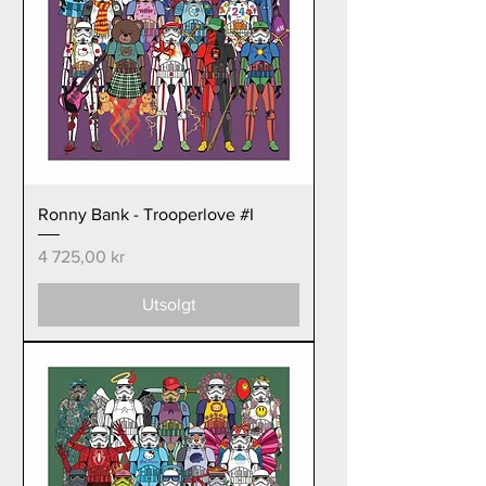
Ronny Bank - Trooperlove #I
Pris
4 725,00 kr
Utsolgt