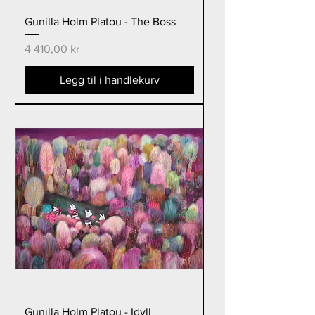
Gunilla Holm Platou - The Boss
Pris
4 410,00 kr
Legg til i handlekurv
Gunilla Holm Platou - Idyll