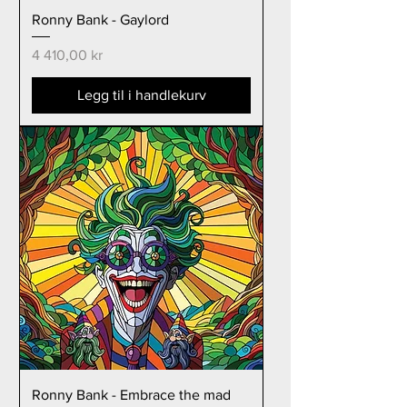
Ronny Bank - Gaylord
Pris
4 410,00 kr
Legg til i handlekurv
Ronny Bank - Embrace the mad