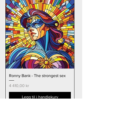
Ronny Bank - The strongest sex
Pris
4 410,00 kr
Legg til i handlekurv