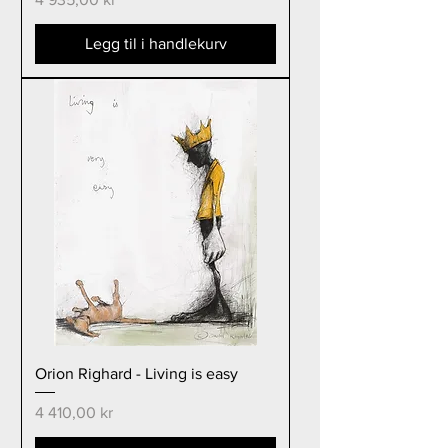
Legg til i handlekurv
Orion Righard - Living is easy
Pris
4 410,00 kr