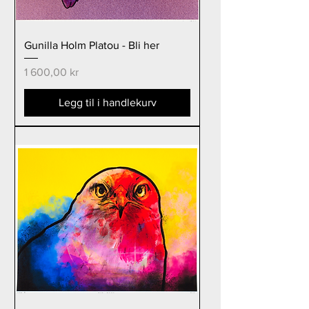
Gunilla Holm Platou - Bli her
Pris
1 600,00 kr
Legg til i handlekurv