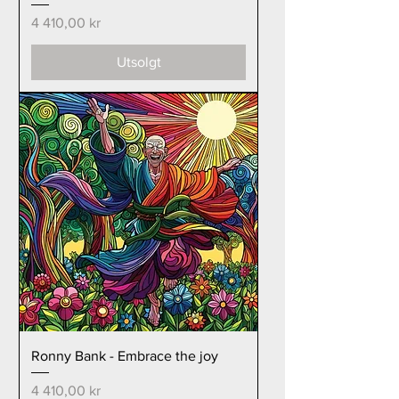
Pris
4 410,00 kr
Utsolgt
Ronny Bank - Embrace the joy
Pris
4 410,00 kr